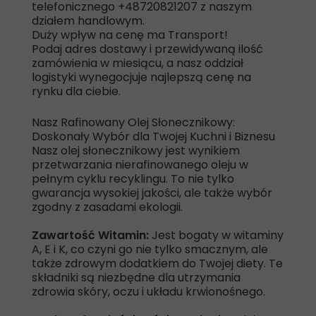
telefonicznego +48720821207 z naszym
działem handlowym.
Duży wpływ na cenę ma Transport!
Podaj adres dostawy i przewidywaną ilość
zamówienia w miesiącu, a nasz oddział
logistyki wynegocjuje najlepszą cenę na
rynku dla ciebie.
Nasz Rafinowany Olej Słonecznikowy:
Doskonały Wybór dla Twojej Kuchni i Biznesu
Nasz olej słonecznikowy jest wynikiem
przetwarzania nierafinowanego oleju w
pełnym cyklu recyklingu. To nie tylko
gwarancja wysokiej jakości, ale także wybór
zgodny z zasadami ekologii.
Zawartość Witamin:
Jest bogaty w witaminy
A, E i K, co czyni go nie tylko smacznym, ale
także zdrowym dodatkiem do Twojej diety. Te
składniki są niezbędne dla utrzymania
zdrowia skóry, oczu i układu krwionośnego.