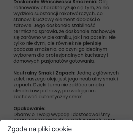
Doskonałe Właściwości Smażenia:
Olej
rafinowany charakteryzuje się tym, że nie
wydziela substancji rakotwórczych, co
stanowi kluczowy element dbałości o
zdrowie. Jego doskonała stabilność
termiczna sprawia, że doskonale zachowuje
się zarówno w piekarniku, jak i na patelni. Nie
tylko nie dymi, ale również nie pieni się
podczas smażenia, co czyni go idealnym
wyborem dla profesjonalnych kucharzy i
domowych pasjonatów gotowania.
Neutralny Smak i Zapach:
Jedną z głównych
zalet naszego oleju jest jego neutralny smak i
zapach. Dzięki temu nie zakłóca smaku
składników potrawy, pozwalając im
zachować autentyczny smak.
Opakowanie:
Dbamy o Twoją wygodę i dostosowaliśmy
nasze opakowania do Twoich potrzeb. Nasz
olej jest dostępny w praktycznych butelkach
Zgoda na pliki cookie
o pojemności 1 L, 5 L, 10 L i 20L. Ponadto,